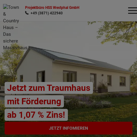
Projektbüro HSS Westphal GmbH
+49 (3871) 422940
Wonach möchten Sie suchen?
Jetzt zum Traumhaus
mit Förderung
ab 1,07 % Zins!
JETZT INFOMIEREN