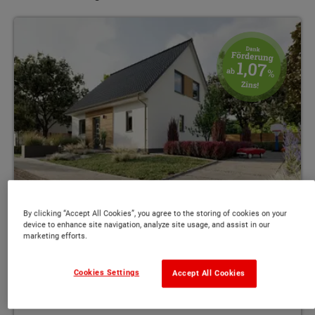
Klassisches, charmantes Design Photovoltaikanlage möglich Op
By clicking “Accept All Cookies”, you agree to the storing of cookies on your
device to enhance site navigation, analyze site usage, and assist in our
Das Einfamilienhaus Flair 100
marketing efforts.
Klassisches, charmantes Design
Cookies Settings
Accept All Cookies
Photovoltaikanlage möglich