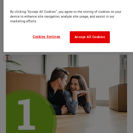
angehende Bauherren stellen, zählen
By clicking “Accept All Cookies”, you agree to the storing of cookies on your
die folgenden:
device to enhance site navigation, analyze site usage, and assist in our
marketing efforts.
Erster Schritt: Grundsatzfragen
beantworten - Haus kaufen oder
Cookies Settings
Accept All Cookies
mieten?