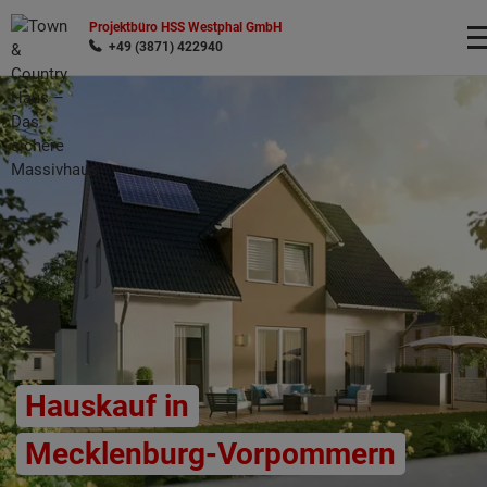
Projektbüro HSS Westphal GmbH
+49 (3871) 422940
Wonach möchten Sie suchen?
Hauskauf in
Mecklenburg-Vorpommern