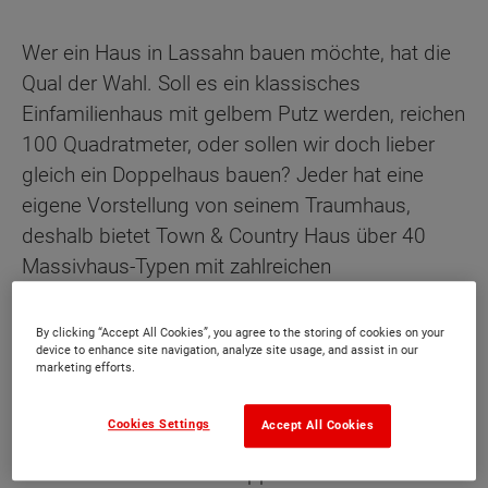
Wer ein Haus in Lassahn bauen möchte, hat die
Qual der Wahl. Soll es ein klassisches
Einfamilienhaus mit gelbem Putz werden, reichen
100 Quadratmeter, oder sollen wir doch lieber
gleich ein Doppelhaus bauen? Jeder hat eine
eigene Vorstellung von seinem Traumhaus,
deshalb bietet Town & Country Haus über 40
Massivhaus-Typen mit zahlreichen
Variationsmöglichkeiten an.
By clicking “Accept All Cookies”, you agree to the storing of cookies on your
In unserer
Hausausstellung
finden sie nicht nur
device to enhance site navigation, analyze site usage, and assist in our
marketing efforts.
preiswerte Häuser für Einsteiger, wie unseren
beliebten Einfamilienhaus-Klassiker Flair 113,
Cookies Settings
Accept All Cookies
sondern auch eine große Auswahl an größeren
Massivhäusern sowie Doppel- bzw.