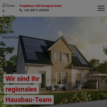
Projektbüro HSS Westphal GmbH
+49 (3871) 422940
Wonach möchten Sie suchen?
Wir sind Ihr
regionales
Hausbau-Team