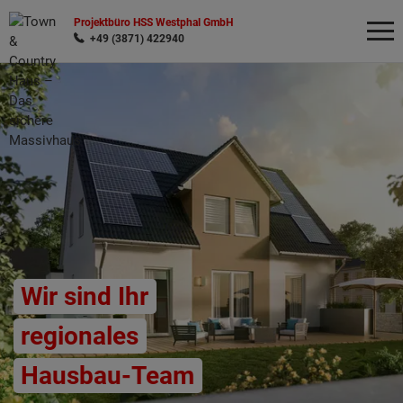
Projektbüro HSS Westphal GmbH
+49 (3871) 422940
Wonach möchten Sie suchen?
Wir sind Ihr
regionales
Hausbau-Team