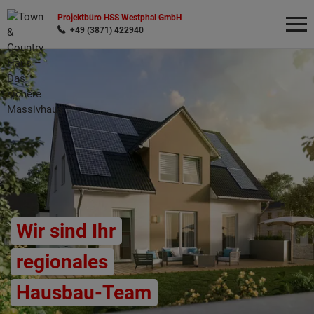
Projektbüro HSS Westphal GmbH
+49 (3871) 422940
Wonach möchten Sie suchen?
Wir sind Ihr
regionales
Hausbau-Team