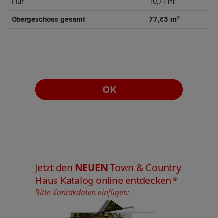
Flur
10,71 m
2
Obergeschoss gesamt
77,63 m