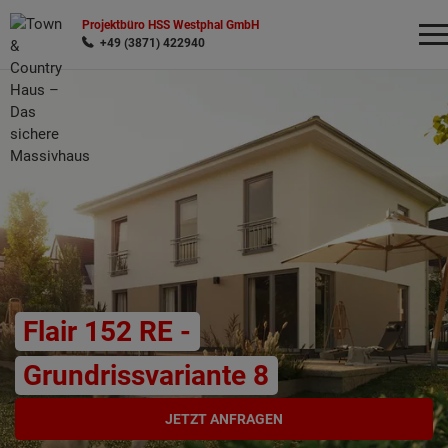
Projektbüro HSS Westphal GmbH
+49 (3871) 422940
Wonach möchten Sie suchen?
Flair 152 RE -
Grundrissvariante 8
JETZT ANFRAGEN