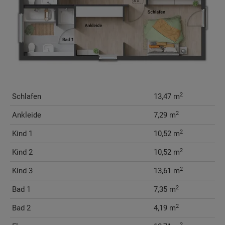
2
Schlafen
13,47 m
2
Ankleide
7,29 m
2
Kind 1
10,52 m
2
Kind 2
10,52 m
2
Kind 3
13,61 m
2
Bad 1
7,35 m
2
Bad 2
4,19 m
2