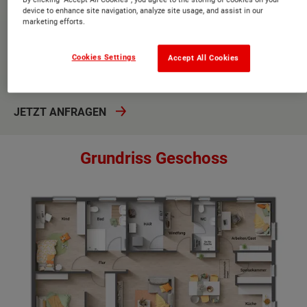
device to enhance site navigation, analyze site usage, and assist in our
Zwei große Schlafräume
marketing efforts.
Weitläufiger Wohnbereich
Cookies Settings
Accept All Cookies
Bad mit großer Dusche statt Wanne
JETZT ANFRAGEN
Grundriss Geschoss