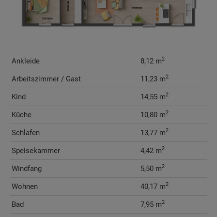
2
Ankleide
8,12 m
2
Arbeitszimmer / Gast
11,23 m
2
Kind
14,55 m
2
Küche
10,80 m
2
Schlafen
13,77 m
2
Speisekammer
4,42 m
2
Windfang
5,50 m
2
Wohnen
40,17 m
2
Bad
7,95 m