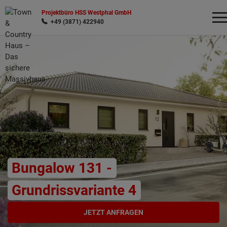
Projektbüro HSS Westphal GmbH
+49 (3871) 422940
Wonach möchten Sie suchen?
Bungalow 131 -
Grundrissvariante 4
JETZT ANFRAGEN