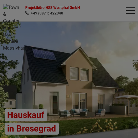
Projektbüro HSS Westphal GmbH
+49 (3871) 422940
Wonach möchten Sie suchen?
Hauskauf
in Bresegrad