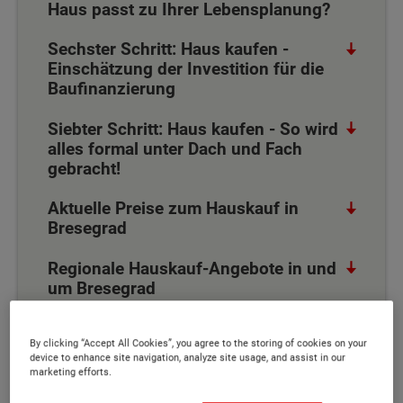
Haus passt zu Ihrer Lebensplanung?
Sechster Schritt: Haus kaufen -
Einschätzung der Investition für die
Baufinanzierung
Siebter Schritt: Haus kaufen - So wird
alles formal unter Dach und Fach
gebracht!
Aktuelle Preise zum Hauskauf in
Bresegrad
Regionale Hauskauf-Angebote in und
um Bresegrad
By clicking “Accept All Cookies”, you agree to the storing of cookies on your
device to enhance site navigation, analyze site usage, and assist in our
Zu den häufigsten 4 Fragen, die sich
marketing efforts.
angehende Bauherren stellen, zählen