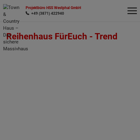
Projektbüro HSS Westphal GmbH
+49 (3871) 422940
Reihenhaus FürEuch -
Trend
Wonach möchten Sie suchen?