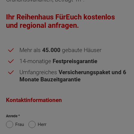
Ihr Reihenhaus FürEuch kostenlos
und regional anfragen.
Mehr als
45.000
gebaute Häuser
Obergeschoss - Grundrissvarianten:
Mitte-
14-monatige
Festpreisgarantie
Links
Umfangreiches
Versicherungspaket und 6
Monate Bauzeitgarantie
Netto-Raumfläche nach DIN 277 Obergeschoss
Schlafen
14.09 m²
Kontaktinformationen
Kind
9.29 m²
Anrede
Frau
Herr
Kind 2
9.29 m²