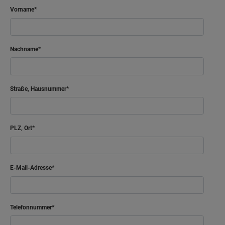
Bad
8.29 m²
Vorname
Flur
9.76 m²
Nachname
Netto-Raumfläche
50.72
m²
Straße, Hausnummer
PLZ, Ort
E-Mail-Adresse
Telefonnummer