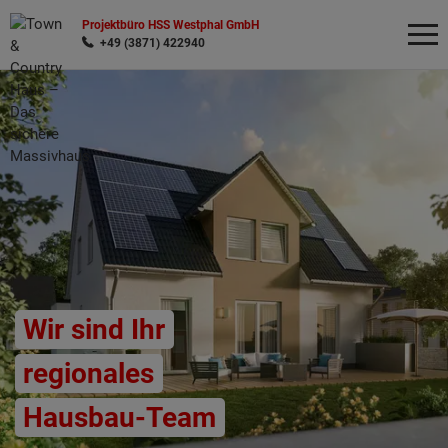
Projektbüro HSS Westphal GmbH
+49 (3871) 422940
Wonach möchten Sie suchen?
Wir sind Ihr
regionales
Hausbau-Team