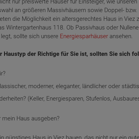
nicht nur preiswerte Häuser für Einsteiger, wie unseren
uswahl an größeren Massivhäusern sowie Doppel- bzw
eten die Möglichkeit ein altersgerechtes Haus in Viez
 das Wintergartenhaus 118. Ob Passivhaus oder Nullen
 legt, sollte sich unsere
Energiesparhäuser
ansehen.
Haustyp der Richtige für Sie ist, sollten Sie sich fo
ir?
ssischer, moderner, eleganter, ländlicher oder städtis
erheiten? (Keller, Energiesparen, Stufenlos, Ausbaure
ür mein Haus ausgeben?
 günstiges Haus in Viez bauen, das nicht nur ein gutes