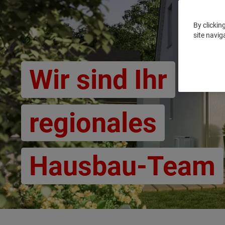
By clickin
site navig
Wir sind Ihr
regionales
Hausbau-Team