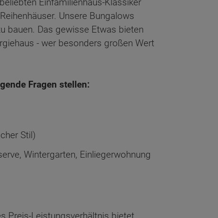
 beliebten Einfamilienhaus-Klassiker
. Reihenhäuser. Unsere Bungalows
 zu bauen. Das gewisse Etwas bieten
ergiehaus - wer besonders großen Wert
lgende Fragen stellen:
cher Stil)
serve, Wintergarten, Einliegerwohnung
 Preis-Leistungsverhältnis bietet,