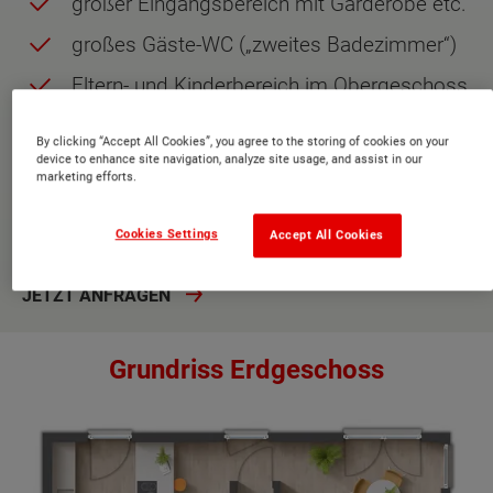
großer Eingangsbereich mit Garderobe etc.
großes Gäste-WC („zweites Badezimmer“)
Eltern- und Kinderbereich im Obergeschoss
getrennt durch den Flur
By clicking “Accept All Cookies”, you agree to the storing of cookies on your
zwei gleich große Kinderzimmer
device to enhance site navigation, analyze site usage, and assist in our
marketing efforts.
Eckbadewanne im Badezimmer
Abstellraum im Obergeschoss
Cookies Settings
Accept All Cookies
JETZT ANFRAGEN
Grundriss Erdgeschoss