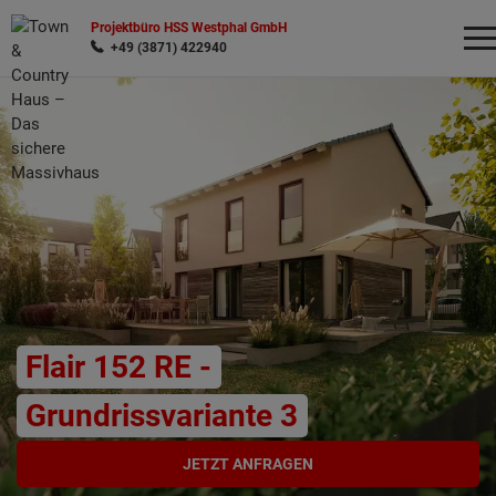
Projektbüro HSS Westphal GmbH
+49 (3871) 422940
Wonach möchten Sie suchen?
Flair 152 RE -
Grundrissvariante 3
JETZT ANFRAGEN