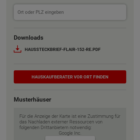
Basisinformation
Basisinformation
Downloads
Netto-Raumfläche nach DIN 277
Netto-Raumfläche nach DIN 277
HAUSSTECKBRIEF-FLAIR-152-RE.PDF
Etagen
Etagen
2
2
Hauskaufberater
Außenmaße
Außenmaße
10.5 m x 8.75 m
10.5 m x 8.75 m
HAUSKAUF­BERATER VOR ORT FINDEN
Energiestandard
Energiestandard
EH 55 GEG
EH 55 GEG
Musterhäuser
Inklusivausstattung
Inklusivausstattung
Für die Anzeige der Karte ist eine Zustimmung für
das Nachladen externer Ressourcen von
folgenden Drittanbietern notwendig:
Google Inc.