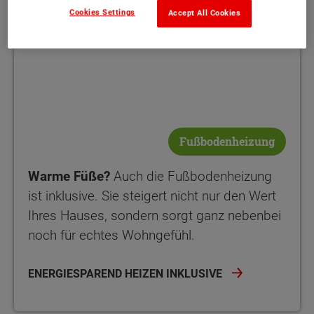
Cookies Settings
Accept All Cookies
Fußbodenheizung
Warme Füße?
Auch die Fußbodenheizung
ist inklusive. Sie steigert nicht nur den Wert
Ihres Hauses, sondern sorgt ganz nebenbei
noch für echtes Wohngefühl.
ENERGIESPAREND HEIZEN INKLUSIVE