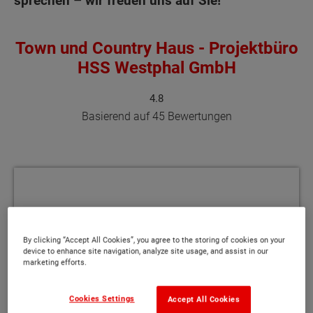
sprechen – wir freuen uns auf Sie!
Town und Country Haus - Projektbüro
HSS Westphal GmbH
4.8
Basierend auf 45 Bewertungen
Wir haben uns rundum gut betreut gefühlt
und konnten bei aufkommenden Fragen
By clicking “Accept All Cookies”, you agree to the storing of cookies on your
device to enhance site navigation, analyze site usage, and assist in our
vor, während und auch nach der
marketing efforts.
Bauphase immer auf einen zuverlässigen
Ansprechpartner vertrauen. Große
Cookies Settings
Accept All Cookies