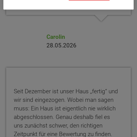
Empfehlung unsererseits! :)
Carolin
28.05.2026
Seit Dezember ist unser Haus „fertig“ und
wir sind eingezogen. Wobei man sagen
muss: Ein Haus ist eigentlich nie wirklich
abgeschlossen. Genau deshalb fiel es
uns zunächst schwer, den richtigen
Zeitpunkt für eine Bewertung zu finden.