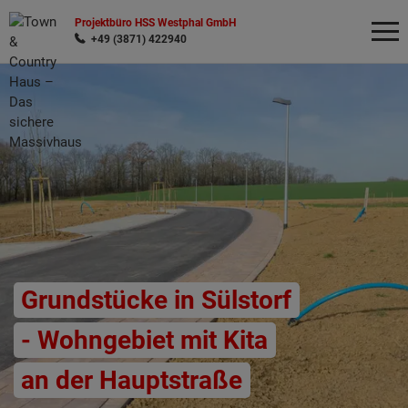
Projektbüro HSS Westphal GmbH
+49 (3871) 422940
Wonach möchten Sie suchen?
Grundstücke in Sülstorf
- Wohngebiet mit Kita
an der Hauptstraße