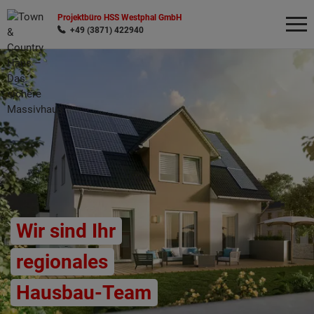
Projektbüro HSS Westphal GmbH
+49 (3871) 422940
Wonach möchten Sie suchen?
Wir sind Ihr
regionales
Hausbau-Team