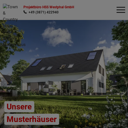
Projektbüro HSS Westphal GmbH
+49 (3871) 422940
Wonach möchten Sie suchen?
Unsere
Musterhäuser