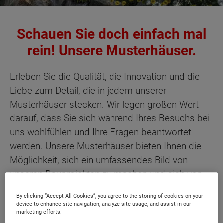
Schauen Sie doch einfach mal
rein! Unsere Musterhäuser.
Erleben Sie die Qualität, die Innovation und die
Liebe zum Detail, die in jedem unserer
Musterhäuser stecken. Wir legen großen Wert
darauf, dass Sie sich während Ihres Besuchs bei
uns wohlfühlen und Ihre Fragen beantwortet
werden. Unsere Musterhäuser bieten Ihnen die
Möglichkeit, sich ein umfassendes Bild von
unseren Bauprojekten zu machen und sich von
den verschiedenen Stilen und Möglichkeiten
By clicking “Accept All Cookies”, you agree to the storing of cookies on your
inspirieren zu lassen.
device to enhance site navigation, analyze site usage, and assist in our
marketing efforts.