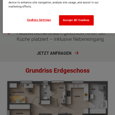
Gäste-WC ergänzt die sanitäre Ausstattung
device to enhance site navigation, analyze site usage, and assist in our
perfekt
marketing efforts.
Diele mit platzsparender Garderobe für
Cookies Settings
Accept All Cookies
Jacken und Schuhe
Hauswirtschaftsraum geschickt hinter der
Küche platziert – inklusive Nebeneingang
JETZT ANFRAGEN
Grundriss Erdgeschoss