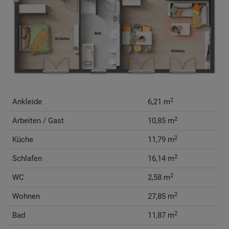
2
Ankleide
6,21 m
2
Arbeiten / Gast
10,85 m
2
Küche
11,79 m
2
Schlafen
16,14 m
2
WC
2,58 m
2
Wohnen
27,85 m
2
Bad
11,87 m