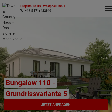
Projektbüro HSS Westphal GmbH
+49 (3871) 422940
Wonach möchten Sie suchen?
Bungalow 110 -
Grundrissvariante 5
JETZT ANFRAGEN