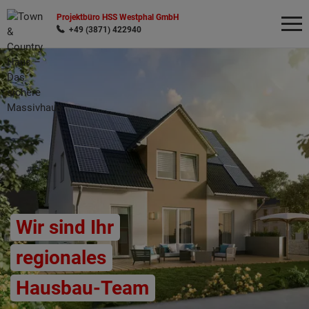
Projektbüro HSS Westphal GmbH
+49 (3871) 422940
Wonach möchten Sie suchen?
Wir sind Ihr
regionales
Hausbau-Team