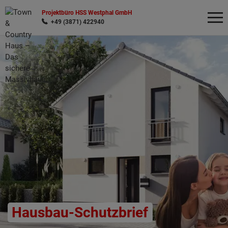
Projektbüro HSS Westphal GmbH
+49 (3871) 422940
Wonach möchten Sie suchen?
Hausbau-Schutzbrief