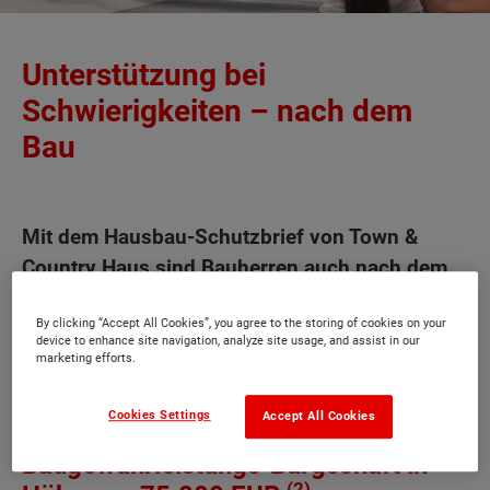
Unterstützung bei
Schwierigkeiten – nach dem
Bau
Mit dem Hausbau-Schutzbrief von Town &
Country Haus sind Bauherren auch nach dem
Bau auf der sicheren Seite. Nicht nur bei
eventuellen Mängeln, auch in unverschuldeten
By clicking “Accept All Cookies”, you agree to the storing of cookies on your
device to enhance site navigation, analyze site usage, and assist in our
Notsituationen werden Sie nicht alleine
marketing efforts.
gelassen.
Cookies Settings
Accept All Cookies
Baugewährleistungs-Bürgschaft in
(2)