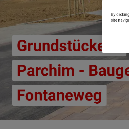
By clickin
site navig
Grundstücke in
Parchim - Bauge
Fontaneweg