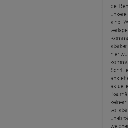
bei Be
unsere
sind. 
verlage
Kommun
stärker
hier wu
kommun
Schritt
ansteh
aktuell
Baumän
keinem
vollstä
unabhä
welche