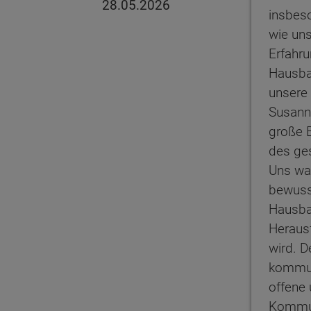
28.05.2026
insbes
wie uns
Erfahr
Hausba
unsere 
Susanne
große 
des ge
Uns wa
bewuss
Hausba
Heraus
wird. D
kommun
offene 
Kommun