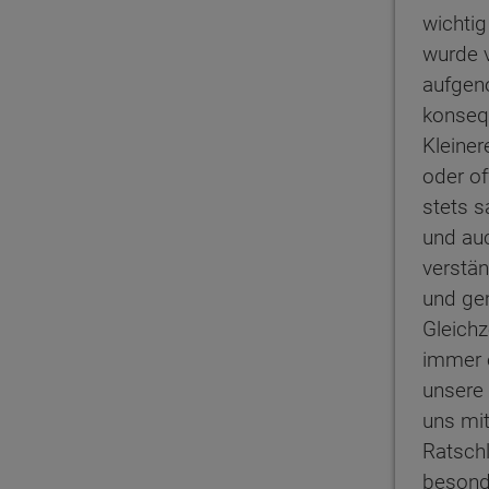
wichtig
wurde 
aufge
konseq
Kleiner
oder o
stets s
und auc
verstä
und ge
Gleichz
immer e
unsere
uns mit
Ratschl
besond