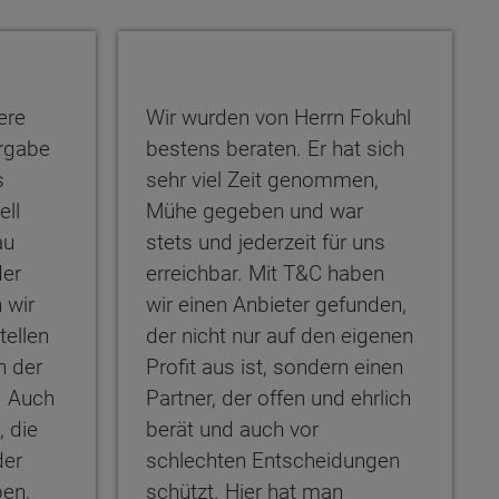
ere
Wir wurden von Herrn Fokuhl
rgabe
bestens beraten. Er hat sich
s
sehr viel Zeit genommen,
ell
Mühe gegeben und war
au
stets und jederzeit für uns
der
erreichbar. Mit T&C haben
 wir
wir einen Anbieter gefunden,
tellen
der nicht nur auf den eigenen
n der
Profit aus ist, sondern einen
. Auch
Partner, der offen und ehrlich
 die
berät und auch vor
der
schlechten Entscheidungen
en,
schützt. Hier hat man