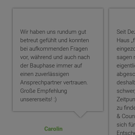
Wir haben uns rundum gut
Seit De
betreut gefühlt und konnten
Haus „f
bei aufkommenden Fragen
eingez
vor, während und auch nach
sagen 
der Bauphase immer auf
eigentli
einen zuverlässigen
abgesc
Ansprechpartner vertrauen.
deshalb
Große Empfehlung
schwer,
unsererseits! :)
Zeitpun
zu find
& Coun
Wonach möch
sich fü
Carolin
Entsch