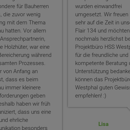
ondere für Bauherren
wurden einwandfrei
, die zuvor wenig
umgesetzt. Wir freuen
ung mit dem Thema
sehr auf die Zeit in un
u hatten. Vor allem
Flair 134 und möchten
Ansprechpartnerin,
nochmals herzlichst b
 Holzhüter, war eine
Projektbüro HSS West
Bereicherung während
für die freundliche und
samten Prozesses.
kompetente Beratung 
r von Anfang an
Unterstützung bedanke
t, dass es beim
können das Projektbü
u immer kleinere
Westphal guten Gewis
forderungen geben
empfehlen! :)
eshalb haben wir früh
iziert, dass uns eine
und ehrliche
Lisa
ikation besonders