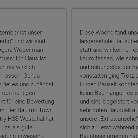
zember ist unser
Diese Woche fand uns
ertig“ und wir sind
langersehnte Hausübe
ogen. Wobei man
statt und wir können e
muss: Ein Haus ist
kaum fassen, wie schn
ch nie wirklich
und reibungslos der B
hlossen. Genau
vonstatten ging.Trotz 
 fiel es uns zunächst
kurzen Bauzeit konnten
 den richtigen
keine Baumängel fests
kt für eine Bewertung
und sind begeistert vo
en. Der Bau mit Town
sehr guten Bauqualität
try HSS Westphal hat
unsere „Extrawünsche“,
ten Sie suchen?
r uns als gute
sich z.T erst während 
eidung erwiesen -
Bauphase ergeben hab