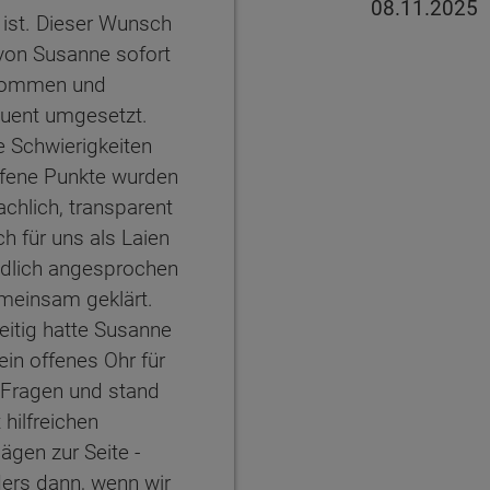
08.11.2025
 ist. Dieser Wunsch
von Susanne sofort
nommen und
uent umgesetzt.
e Schwierigkeiten
ffene Punkte wurden
achlich, transparent
h für uns als Laien
ndlich angesprochen
meinsam geklärt.
eitig hatte Susanne
in offenes Ohr für
 Fragen und stand
 hilfreichen
ägen zur Seite -
ers dann, wenn wir