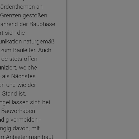
hördenthemen an
 Grenzen gestoßen
Während der Bauphase
rt sich die
ikation naturgemäß
 zum Bauleiter. Auch
rde stets offen
iziert, welche
e als Nächstes
en und wie der
e Stand ist.
gel lassen sich bei
 Bauvorhaben
ndig vermeiden -
ngig davon, mit
m Anbieter man baut.