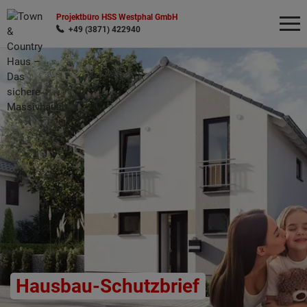
Projektbüro HSS Westphal GmbH
+49 (3871) 422940
Wonach möchten Sie suchen?
Hausbau-Schutzbrief