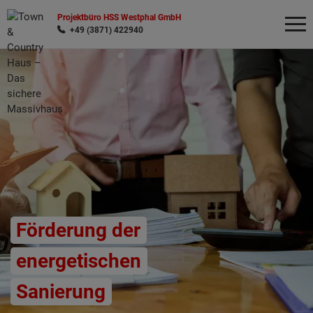
Projektbüro HSS Westphal GmbH
+49 (3871) 422940
Wonach möchten Sie suchen?
Förderung der
energetischen
Sanierung